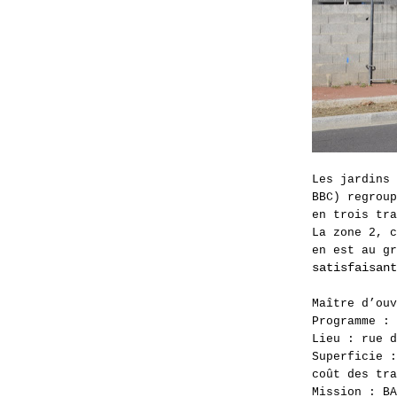
Les jardins 
BBC) regroup
en trois tra
La zone 2, c
en est au g
satisfai
sant
Maître d’ou
Programme : 
Lieu : rue d
Superficie :
coût des tra
Mission : BA