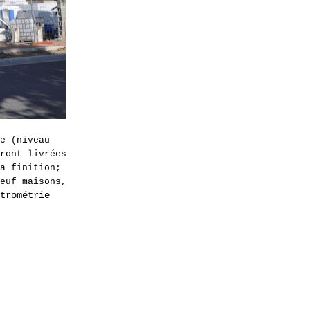
e (niveau
ront livrées
a finition;
euf maisons,
trométrie