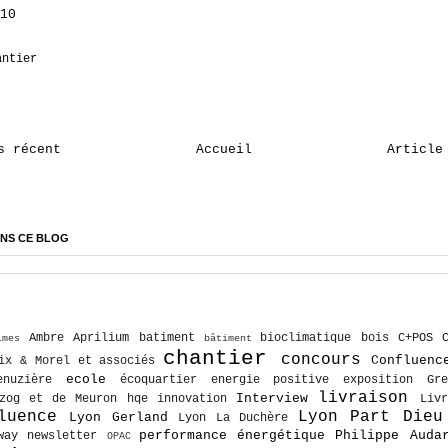
10
antier
s récent
Accueil
Article
NS CE BLOG
Ambre
Aprilium
batiment
bioclimatique
bois
C+POS
imes
bâtiment
chantier
concours
Confluenc
ix & Morel et associés
ecole
enuzière
écoquartier
energie positive
exposition
Gre
livraison
Interview
rzog et de Meuron
hqe
innovation
Livr
luence
Lyon Part Dieu
Lyon Gerland
Lyon La Duchère
performance énergétique
Philippe Auda
way
newsletter
OPAC