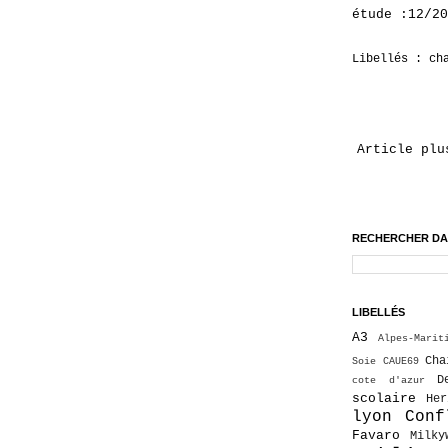
étude :12/20
Libellés :
ch
Article plu
RECHERCHER DA
LIBELLÉS
A3
Alpes-Marit
Cha
Soie
CAUE69
D
cote d'azur
scolaire
He
lyon Conf
Favaro
Milky