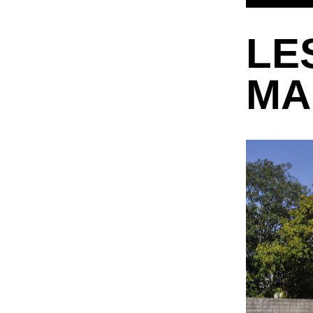
LE
MA