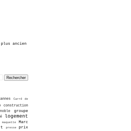
 plus ancien
Cannes
Carré de
e
construction
groupe
noble
logement
é
Marc
maquette
rt
prix
presse