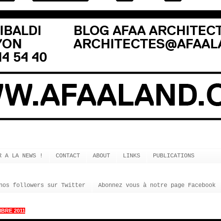
R A LA NEWS !
CONTACT
ABOUT
LINKS
PUBLICATIONS
nos followers sur Twitter
Abonnez vous à notre page Facebook
BRE 2011