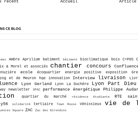
s récent
Accueil
Article
NS CE BLOG
Ambre
Aprilium
batiment
bioclimatique
bois
C+POS
imes
bâtiment
chantier
concours
Confluenc
ix & Morel et associés
ecole
enuzière
écoquartier
energie positive
exposition
Gre
livraison
Interview
rzog et de Meuron
hqe
innovation
Livr
luence
Lyon Part Dieu
Lyon Gerland
Lyon La Duchère
performance énergétique
Philippe Auda
way
newsletter
OPAC
tion
RTE
sai
quartier du marché
résidence étudiante
vie de 
ky56
tertiaire
Vénissieux
solidarité
Town House
ZAC
uences Square
Zac des Girondins