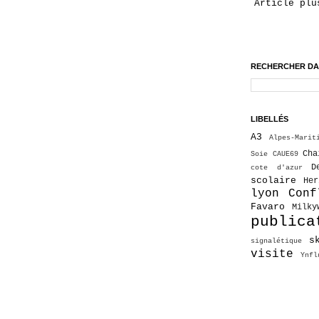
Article plu
RECHERCHER DA
LIBELLÉS
A3
Alpes-Marit
Cha
Soie
CAUE69
D
cote d'azur
scolaire
He
lyon Conf
Favaro
Milky
publica
s
signalétique
visite
Ynfl