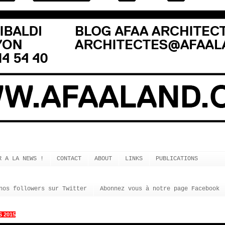
R A LA NEWS !
CONTACT
ABOUT
LINKS
PUBLICATIONS
nos followers sur Twitter
Abonnez vous à notre page Facebook
 2015