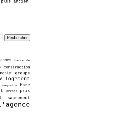
 plus ancien
Cannes
Carré de
e
construction
groupe
noble
logement
é
Marc
maquette
rt
prix
presse
nt sacrement
l'agence