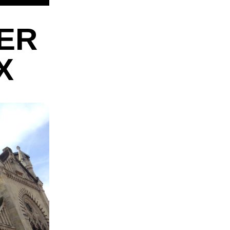
IER
X