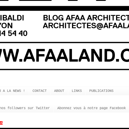
R A LA NEWS !
CONTACT
ABOUT
LINKS
PUBLICATIONS
nos followers sur Twitter
Abonnez vous à notre page Facebook
15